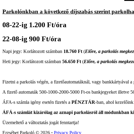
Parkolónkban a következő díjszabás szerint parkolha
08-22-ig
1.200 Ft/óra
22-08-ig
900 Ft/óra
Napi jegy: Korlátozott számban
18.760 Ft
(
Előre, a parkolás megkez
Heti jegy: Korlátozott számban
56.650 Ft
(
Előre, a parkolás megkez
Fizetni a parkolás végén, a fizetőautomatáknál, vagy bankkártyával a 
A fizető automaták 500-1000-2000-5000 Ft-os bankjegyeket illetve 5
ÁFA-s számla igény esetén fizetés a
PÉNZTÁR
-ban, ahol kezelőin
ÁFÁ-s számlát kizárólag az aznapi parkolásról áll módunkban kiá
Üzemeltető a változtatás jogát fenntartja!
Erzsébet Parkoló
© 2026
·
Privacy Policy