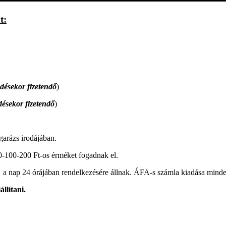
t:
désekor fizetendő
)
désekor fizetendő
)
garázs irodájában.
0-100-200 Ft-os érméket fogadnak el.
k a nap 24 órájában rendelkezésére állnak. ÁFA-s számla kiadása mind
llítani.