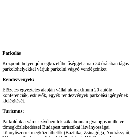
Parkolás
Központi helyen jó megközelíthetőséggel a nap 24 órájában tágas
parkolóhelyekkel várjuk parkolni vágyó vendégeinket.
Rendezvények:
Előzetes egyeztetés alapján vállaljuk maximum 20 autóig
konferenciák, esküvők, egyéb rendezvények parkolási igényének
kielégítését.
Turizmus:
Parkolónk a város szívében fekszik ahonnan gyalogosan illetve
tömegközlekedéssel Budapest turisztikai látványosságai
könnyűszerrel megközelíthetők.(Bazilika, Zsinagóga, Andrássy út,