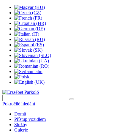
Pokročilé hledání
Domů
Přístup vozidlem
Služby
Galerie