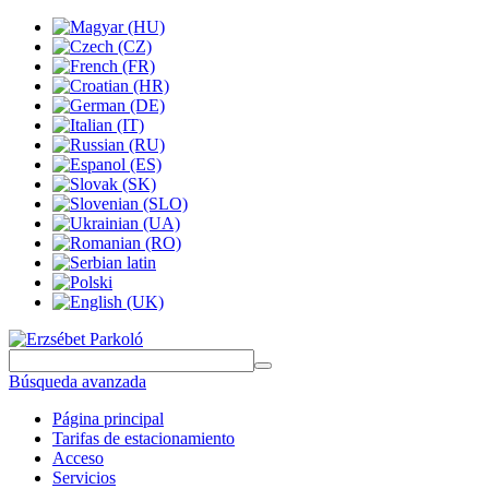
Búsqueda avanzada
Página principal
Tarifas de estacionamiento
Acceso
Servicios