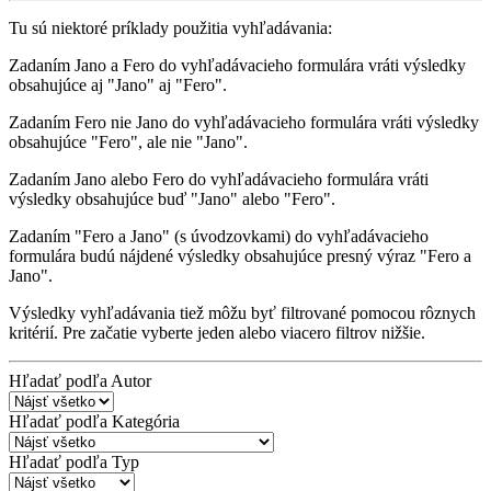
Tu sú niektoré príklady použitia vyhľadávania:
Zadaním
Jano a Fero
do vyhľadávacieho formulára vráti výsledky
obsahujúce aj "Jano" aj "Fero".
Zadaním
Fero nie Jano
do vyhľadávacieho formulára vráti výsledky
obsahujúce "Fero", ale nie "Jano".
Zadaním
Jano alebo Fero
do vyhľadávacieho formulára vráti
výsledky obsahujúce buď "Jano" alebo "Fero".
Zadaním
"Fero a Jano"
(s úvodzovkami) do vyhľadávacieho
formulára budú nájdené výsledky obsahujúce presný výraz "Fero a
Jano".
Výsledky vyhľadávania tiež môžu byť filtrované pomocou rôznych
kritérií. Pre začatie vyberte jeden alebo viacero filtrov nižšie.
Hľadať podľa Autor
Hľadať podľa Kategória
Hľadať podľa Typ