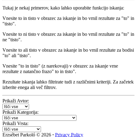
Tukaj je nekaj primerov, kako lahko uporabite funkcijo iskanja:
Vnesite
to in tisto
v obrazec za iskanje in bo vrnil rezultate za "to" in
"tisto".
Vnesite
to ni tisto
v obrazec za iskanje in bo vrnil rezultate za "to" in
ne "tisto".
Vnesite
to ali tisto
v obrazec za iskanje in bo vrnil rezultate za bodisi
"to" ali "tisto".
Vnesite
"to in tisto"
(z narekovaji) v obrazec za iskanje vrne
rezultate z natančno frazo" to in tisto".
Rezultate iskanja lahko filtrirate tudi z različnimi kriteriji. Za začetek
izberite enega ali več filtrov.
Prikaži Avtor:
Prikaži Kategorija:
Prikaži Vrsta:
Erzsébet Parkoló
© 2026
·
Privacy Policy