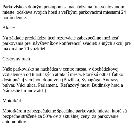
Parkovisko s dobrým prístupom sa nachádza na frekventovanom
mieste, očakáva svojich hostí s veľkými parkovacími miestami 24
hodín denne.
Akcie:
Na základe predchádzajúcej rezervácie zabezpečíme možnosť
parkovania pre návštevníkov konferencií, svadieb a iných akcií, pre
maximálne 70 vozidiel.
Cestovný ruch
Naše parkovisko sa nachádza v centre mesta, v dochádzkovej
vzdialenosti od turistických atrakcií mesta, ktoré sú odtiaľ ľahko
dostupné aj verejnou dopravou (Bazilika, Synagóga, Andrásy
bulvár, Váci ulica, Parlament, Reťazový most, Budínsky hrad a
Námestie hrdinov atď.)
Motorkári:
Motorkárom zabezpečujeme špeciálne parkovacie miesta, ktoré sú
bezpečne strážené za 50%-ov z aktuálnej ceny za parkovanie
automobilov.